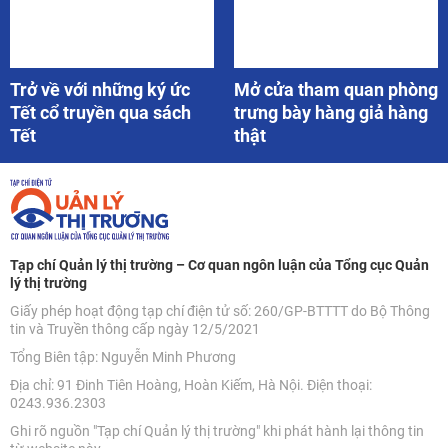
Trở về với những ký ức
Mở cửa tham quan phòng
Tết cổ truyền qua sách
trưng bày hàng giả hàng
Tết
thật
Tạp chí Quản lý thị trường – Cơ quan ngôn luận của Tổng cục Quản
lý thị trường
Giấy phép hoạt động tạp chí điện tử số: 260/GP-BTTTT do Bộ Thông
tin và Truyền thông cấp ngày 12/5/2021
Tổng Biên tập: Nguyễn Minh Phương
Địa chỉ: 91 Đinh Tiên Hoàng, Hoàn Kiếm, Hà Nội. Điện thoại:
0243.936.2303
Ghi rõ nguồn "Tạp chí Quản lý thị trường" khi phát hành lại thông tin