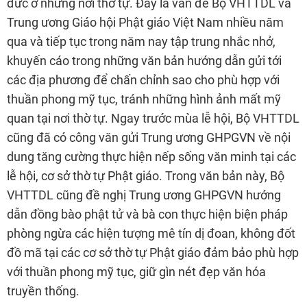
đức ở những nơi thờ tự. Đây là vấn đề Bộ VHTTDL và
Trung ương Giáo hội Phật giáo Việt Nam nhiều năm
qua và tiếp tục trong năm nay tập trung nhắc nhở,
khuyến cáo trong những văn bản hướng dẫn gửi tới
các địa phương để chấn chỉnh sao cho phù hợp với
thuần phong mỹ tục, tránh những hình ảnh mất mỹ
quan tại nơi thờ tự. Ngay trước mùa lễ hội, Bộ VHTTDL
cũng đã có công văn gửi Trung ương GHPGVN về nội
dung tăng cường thực hiện nếp sống văn minh tại các
lễ hội, cơ sở thờ tự Phật giáo. Trong văn bản này, Bộ
VHTTDL cũng đề nghị Trung ương GHPGVN hướng
dẫn đồng bào phật tử và bà con thực hiện biện pháp
phòng ngừa các hiện tượng mê tín dị đoan, không đốt
đồ mã tại các cơ sở thờ tự Phật giáo đảm bảo phù hợp
với thuần phong mỹ tục, giữ gìn nét đẹp văn hóa
truyền thống.