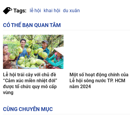
Tags:
lễ hội
khai hội
du xuân
CÓ THỂ BẠN QUAN TÂM
Lễ hội trái cây với chủ đề
Một số hoạt động chính của
“Cảm xúc miền nhiệt đới”
Lễ hội sông nước TP. HCM
được tổ chức quy mô cấp
năm 2024
vùng
CÙNG CHUYÊN MỤC