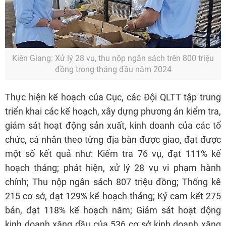
Kiên Giang: Xử lý 28 vụ, thu nộp ngân sách trên 800 triệu
đồng trong tháng đầu năm 2024
Thực hiện kế hoạch của Cục, các Đội QLTT tập trung
triển khai các kế hoạch, xây dựng phương án kiểm tra,
giám sát hoạt động sản xuất, kinh doanh của các tổ
chức, cá nhân theo từng địa bàn được giao, đạt được
một số kết quả như: Kiểm tra 76 vụ, đạt 111% kế
hoạch tháng; phát hiện, xử lý 28 vụ vi phạm hành
chính; Thu nộp ngân sách 807 triệu đồng; Thống kê
215 cơ sở, đạt 129% kế hoạch tháng; Ký cam kết 275
bản, đạt 118% kế hoạch năm; Giám sát hoạt động
kinh doanh xăng dầu của 536 cơ sở kinh doanh xăng