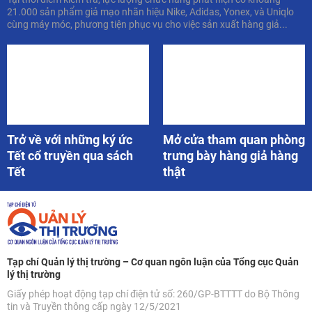
21.000 sản phẩm giả mạo nhãn hiệu Nike, Adidas, Yonex, và Uniqlo
cùng máy móc, phương tiện phục vụ cho việc sản xuất hàng giả...
Trở về với những ký ức
Mở cửa tham quan phòng
Tết cổ truyền qua sách
trưng bày hàng giả hàng
Tết
thật
Tạp chí Quản lý thị trường – Cơ quan ngôn luận của Tổng cục Quản
lý thị trường
Giấy phép hoạt động tạp chí điện tử số: 260/GP-BTTTT do Bộ Thông
tin và Truyền thông cấp ngày 12/5/2021