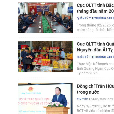
Cục QLTT tỉnh Bắc
tháng đầu năm 2
QUẢN LÝ THỊ TRƯỜNG 24H
Trong tháng 02/2025, c
chức năng tổ chức kiểm 
Cục QLTT tỉnh Quả
Nguyên đán Ất Tỵ
QUẢN LÝ THỊ TRƯỜNG 24H
Thực hiện Kế hoạch cao
tỉnh Quảng Ngãi. Cục 
Tỵ năm 2025.
Đồng chí Trần Hữu
trong nước
TIN TỨC
04/03/2025 15:29
Ngày 3/3/2025, Bộ trư
BCT về việc bổ nhiệm đ