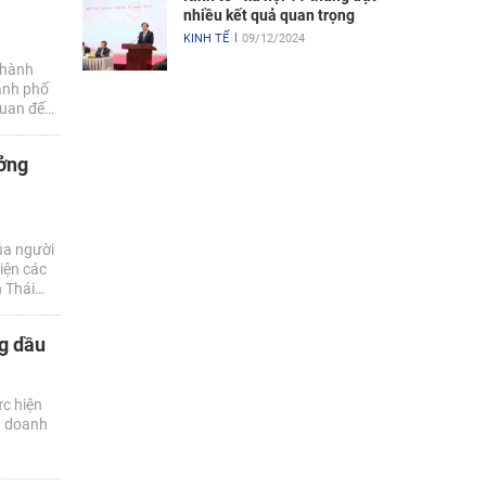
nhiều kết quả quan trọng
KINH TẾ
09/12/2024
 hành
ành phố
quan đến
ưởng
ủa người
iện các
h Thái
ng đơn vị
ng dầu
ực hiện
, doanh