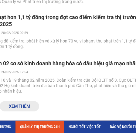
Quản lý và Phát triển thị trường trong nước.
ạt hơn 1,1 tỷ đồng trong đợt cao điểm kiểm tra thị trườn
 2025
28/02/2025 09:59
 đã kiểm tra, phát hiện và xử lý hơn 70 vụ vi phạm, thu phạt trên 1,1 tỷ đồ
ơn 1 tỷ đồng.
n 02 cơ sở kinh doanh hàng hóa có dấu hiệu giả mạo nhã
26/02/2025 17:54
ày 18 và 19 tháng 02 năm 2025, Đoàn kiểm tra của Đội QLTT số 3, Cục QLT
02 Hộ kinh doanh trên địa bàn thành phố Cần Thơ, phát hiện và thu giữ n
o nhãn hiệu.
XEM THÊM
THƯƠNG
QUẢN LÝ THỊ TRƯỜNG 24H
NGƯỜI TỐT VIỆC TỐT
BẢO VỆ NGƯỜI T