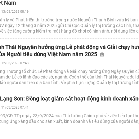
iệt Nam
13/03/2025 08:19
n lý và Phát triển thị trường trong nước Nguyễn Thanh Bình vừa ký ban
 ngày 12 tháng 3 năm 2025 gửi Chi Cục Quản lý thị trường các tỉnh, th
ề việc tăng cường kiểm tra mặt hàng đồ chơi có hình ảnh, nội dung liên 
t Nam.
nh Thái Nguyên hưởng ứng Lễ phát động và Giải chạy h
ủa Người tiêu dùng Việt Nam năm 2025
12/03/2025 07:48
ng Thương tổ chức Lễ Phát động và Giải chạy hưởng ứng Ngày Quyền c
m dự Lễ có lãnh đạo các sở, ngành, đoàn thể của tỉnh Thái Nguyên; đại d
o người dân trên địa bàn tỉnh. Về phía Lực lượng Quản lý thị trường tỉn
vị và đông đảo động viên, cổ động viên là công chức, người lao động tro
à tham gia hưởng ứng giải chạy.
 Lạng Sơn: Đồng loạt giám sát hoạt động kinh doanh xă
11/03/2025 07:41
 99/CĐ-TTg ngày 23/9/2024 của Thủ tướng Chính phủ về việc tiếp tục th
cung ứng xăng dầu cho sản xuất, kinh doanh và tiêu dùng của người dân