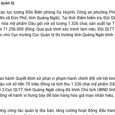
 quản lý.
 các lực lượng Đồn Biên phòng Sa Huỳnh, Công an phường P
 thị xã Đức Phổ, tỉnh Quảng Ngãi). Tại thời điểm kiểm tra, Đội Q
 hóa mỹ phẩm Dầu gội với số lượng 1.326 chai, sản xuất tại T
m 71.256.000 đồng. Qua quá trình xác minh làm việc, Đội QLTT
c cho Cục trưởng Cục Quản lý thị trường tỉnh Quảng Ngãi trình 
n hành Quyết định xử phạt vi phạm hành chính đối với Hộ ki
u với số tiền 70 triệu đồng và tịch thu 1.326 chai mỹ phẩm Dầ
số 2-Cục QLTT tỉnh Quảng Ngãi cũng đã trình Chủ tịch UBND tỉ
đồng về hành vi trưng bày để bán hàng hóa giả mạo nhãn hiệu, 
cường công tác quản lý địa bàn, tăng cường hoạt động đấu tra