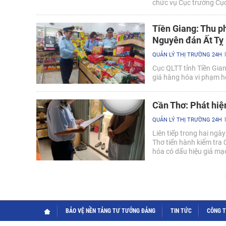
chức vụ Cục trưởng Cục 
Tiền Giang: Thu ph
Nguyên đán Ất Tỵ
QUẢN LÝ THỊ TRƯỜNG 24H
Cục QLTT tỉnh Tiền Giang
giá hàng hóa vi phạm h
Cần Thơ: Phát hiệ
QUẢN LÝ THỊ TRƯỜNG 24H
Liên tiếp trong hai ng
Thơ tiến hành kiểm tra 
hóa có dấu hiệu giả mạ
BẢO VỆ NỀN TẢNG TƯ TƯỞNG ĐẢNG
TIN TỨC
CÔNG 