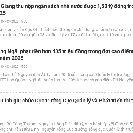
 Giang thu nộp ngân sách nhà nước được 1,58 tỷ đồng tr
025
04/03/2025 15:35
ác đơn vị của Cục QLTT tỉnh Bắc Giang đã chủ động, phối hợp với các lực
tra được 20 vụ (gồm 03 vụ định kỳ và 17 vụ đột xuất), xử lý 19 vụ vi phạ
ng Ngãi phạt tiền hơn 435 triệu đồng trong đợt cao điểm
 năm 2025
04/03/2025 15:33
 điểm Tết Nguyên đán Ất Tỵ năm 2025 của Tổng cục Quản lý thị trường,
QLTT tỉnh Quảng Ngãi đã hoàn thành 100% Kế hoạch cao điểm Tết Nguyên
 Linh giữ chức Cục trưởng Cục Quản lý và Phát triển thị 
ởng Bộ Công Thương Nguyễn Hồng Diên đã ký, ban hành Quyết định số 
ồng chí Trần Hữu Linh - nguyên Tổng Cục trưởng Tổng cục Quản lý thị trư