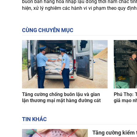
buôn bán hàng hóa nhập lậu đồng thời nắm chắc tình h
hiện, xử lý nghiêm các hành vi vi phạm theo quy định
CÙNG CHUYÊN MỤC
Tăng cường chống buôn lậu và gian
Phú Thọ: T
lận thương mại mặt hàng đường cát
giả mạo n
TIN KHÁC
Tăng cường kiểm t