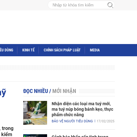
IÊU DÙNG
KINH TẾ
CHÍNH SÁCH PHÁP LUẬT
MEDIA
mỹ
ĐỌC NHIỀU
/
MỚI NHẬN
Nhận diện các loại ma tuý mới,
ma tuý núp bóng bánh kẹo, thực
phẩm chức năng
BẢO VỆ NGƯỜI TIÊU DÙNG
17/02/2025
 trong
p kiểm