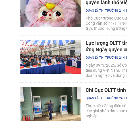
quyền lãnh thổ V
QUẢN LÝ THỊ TRƯỜNG 24H
Phó Cục trưởng Cục Quả
Công văn số 44/TTTN-NV
trực thuộc Trung ương v
chủ quyền lãnh thổ Việ
Lực lượng QLTT tỉ
ứng Ngày quyền c
QUẢN LÝ THỊ TRƯỜNG 24H
Ngày 09/3/2025, Sở Cô
tiêu dùng Việt Nam. Tha
doanh nghiệp và đông đả
Nguyên có lãnh đạo đơn 
tham dự Lễ Phát động v
Chi Cục QLTT tỉnh
QUẢN LÝ THỊ TRƯỜNG 24H
Thực hiện Công điện số
các giải pháp đảm bảo 
nghiệp.