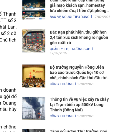
Cảnh báo khẩn cấp tình trạng
giả mạo khách sạn, homestay
lừa chiếm đoạt tiền đặt phòng
hổ Thạnh
nghỉ
BẢO VỆ NGƯỜI TIÊU DÙNG
17/02/2025
LTT số 2
hái Lan,
Bắc Kạn phát hiện, thu giữ hơn
 số 2 đã
2,4 tấn xúc xích không rõ nguồn
Chủ tịch
gốc xuất xứ
QUẢN LÝ THỊ TRƯỜNG 24H
17/02/2025
Bộ trưởng Nguyễn Hồng Diên
báo cáo trước Quốc hội 10 cơ
chế, chính sách đặc thù đầu tư
xây dựng Dự án điện hạt nhân
CÔNG THƯƠNG
17/02/2025
Ninh Thuận
nh doanh
u gội để
Thông tin về vụ việc xảy ra cháy
nh Quảng
tại Trạm biến áp 500kV Long
tiêu hủy
Thành (Đồng Nai)
CÔNG THƯƠNG
17/02/2025
nh chống
Tăng số lượng Thứ trưởng, phó