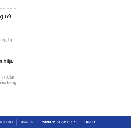
g Tết
ng, trị
n hiệu
T TP.Cần
hiều hàng
IÊU DÙNG
KINH TẾ
CHÍNH SÁCH PHÁP LUẬT
MEDIA