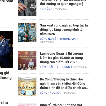
hời phát
thủ trưởng cơ quan ngang Bộ
TIN TỨC
17/02/2025
Sản xuất công nghiệp tiếp tục là
động lực tăng trưởng kinh tế
năm 2025
CÔNG NGHIỆP - THƯƠNG MẠI
14/02/2025
Lực lượng Quản lý thị trường
kiểm tra gần 10.000 vụ trong
tháng cao điểm Tết 2025
KIỂM SOÁT THỊ TRƯỜNG
14/02/2025
ng giả
 thương
Bộ Công Thương tổ chức Hội
nghị tham vấn ý kiến Hội đồng
thẩm định đề án điều chỉnh Quy
hoạch điện VIII
CÔNG THƯƠNG
14/02/2025
n chủ
Kinh tế - xã hội 11 tháng đạt