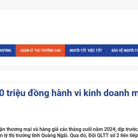
THƯƠNG
QUẢN LÝ THỊ TRƯỜNG 24H
NGƯỜI TỐT VIỆC TỐT
BẢO VỆ NGƯỜI T
0 triệu đồng hành vi kinh doanh 
ận thương mại và hàng giả các tháng cuối năm 2024; dịp trước,
lý thị trường tỉnh Quảng Ngãi. Qua đó, Đội QLTT số 2 liên tiế