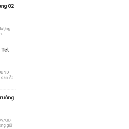
ong 02
 lượng
m.
 Tết
 UBND
 đán Ất
trường
599/QĐ-
ờng giữ