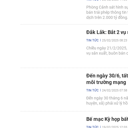
Phòng Cảnh sát hình sự
bán trái phép thông tin
dịch trên 2.000 tỷ đồng
Đắk Lắk: Bắt 2 vụ 
TIN TỨC
25/02/2025 08:23
Chiều ngày 21/2/2025, P
vụ sản xuất, buôn bán c
Đến ngày 30/6, tất
môi trường mạng
TIN TỨC
24/02/2025 07:58
Đến ngày 30 tháng 6 năm
huyện, xã) phải xử lý h
Bế mạc Kỳ họp bất
TIN TỨC
19/02/2025 12:03