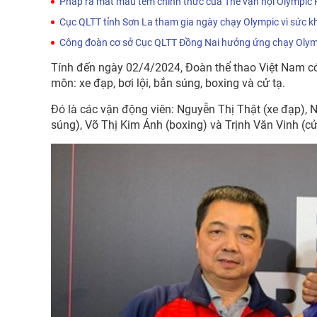
Pháp ra mắt mẫu tem chính thức của Thế vận hội Olympic 
Cục QLTT tỉnh Sơn La tham gia ngày chạy Olympic vì sức 
Công đoàn cơ sở Cục QLTT Đồng Nai hưởng ứng chạy Olymp
Tính đến ngày 02/4/2024, Đoàn thể thao Việt Nam có
môn: xe đạp, bơi lội, bắn súng, boxing và cử tạ.
Đó là các vận động viên: Nguyễn Thị Thật (xe đạp), 
súng), Võ Thị Kim Ánh (boxing) và Trịnh Văn Vinh (cử