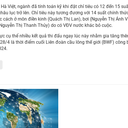
 Việt, ngành đã tính toán kỹ khi đặt chỉ tiêu có 12 đến 15 su
châu lục trở lên. Chỉ tiêu này tương đương với 14 suất chính thứ
c cách ở môn điền kinh (Quách Thị Lan), bơi (Nguyễn Thị Ánh Vi
(Nguyễn Thị Thanh Thủy) do có VĐV nước khác bỏ cuộc.
hực cụ thể nhiều kết quả thi đấu ngay lúc này nhằm gia tăng th
28/4 là thời điểm cuối Liên đoàn cầu lông thế giới (BWF) công 
024.