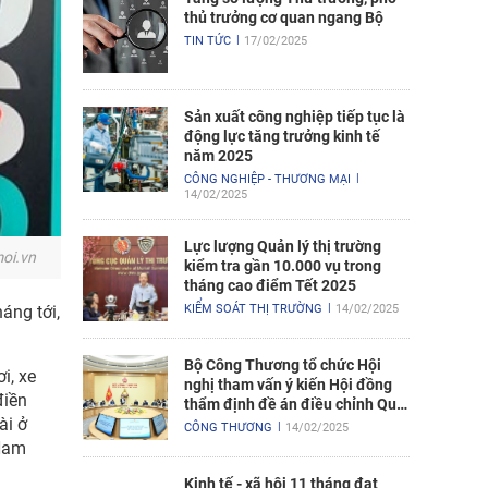
thủ trưởng cơ quan ngang Bộ
TIN TỨC
17/02/2025
Sản xuất công nghiệp tiếp tục là
động lực tăng trưởng kinh tế
năm 2025
CÔNG NGHIỆP - THƯƠNG MẠI
14/02/2025
Lực lượng Quản lý thị trường
oi.vn
kiểm tra gần 10.000 vụ trong
tháng cao điểm Tết 2025
áng tới,
KIỂM SOÁT THỊ TRƯỜNG
14/02/2025
Bộ Công Thương tổ chức Hội
i, xe
nghị tham vấn ý kiến Hội đồng
điền
thẩm định đề án điều chỉnh Quy
ài ở
hoạch điện VIII
CÔNG THƯƠNG
14/02/2025
 Nam
Kinh tế - xã hội 11 tháng đạt