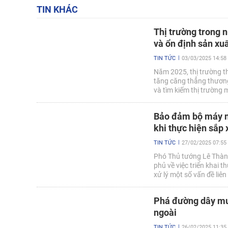
TIN KHÁC
Thị trường trong n
và ổn định sản xu
TIN TỨC
03/03/2025 14:58
Năm 2025, thị trường th
tăng căng thẳng thương
và tìm kiếm thị trường 
trong nước để đảm bảo 
tục là bệ đỡ quan trọng 
Bảo đảm bộ máy nh
khi thực hiện sắp 
TIN TỨC
27/02/2025 07:55
Phó Thủ tướng Lê Thàn
phủ về việc triển khai
xử lý một số vấn đề li
Phá đường dây mua
ngoài
TIN TỨC
26/02/2025 11:35