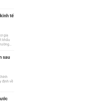
 kinh tế
cơ gia
ất khẩu
trường
nước tiếp
n sau
Chính
y định về
nước