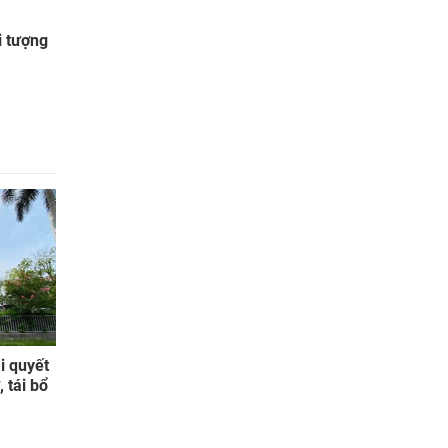
i tượng
i quyết
 tái bổ