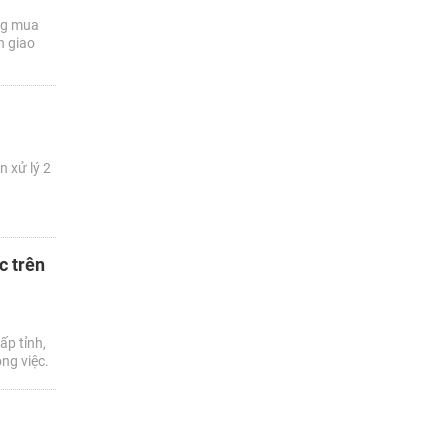
ợng mua
n giao
n xử lý 2
c trên
ấp tỉnh,
ng việc.