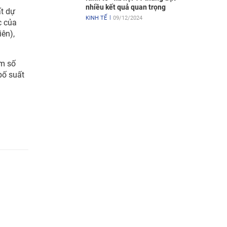
nhiều kết quả quan trọng
ất dự
KINH TẾ
09/12/2024
c của
ên),
êm số
bố suất