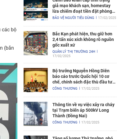
Cảnh báo khẩn cấp tình trạng
giả mạo khách sạn, homestay
lừa chiếm đoạt tiền đặt phòng
nghỉ
BẢO VỆ NGƯỜI TIÊU DÙNG
17/02/2025
c các bộ
Bắc Kạn phát hiện, thu giữ hơn
2,4 tấn xúc xích không rõ nguồn
gốc xuất xứ
ền (bắn
QUẢN LÝ THỊ TRƯỜNG 24H
17/02/2025
Bộ trưởng Nguyễn Hồng Diên
báo cáo trước Quốc hội 10 cơ
chế, chính sách đặc thù đầu tư
xây dựng Dự án điện hạt nhân
CÔNG THƯƠNG
17/02/2025
Ninh Thuận
Thông tin về vụ việc xảy ra cháy
tại Trạm biến áp 500kV Long
Thành (Đồng Nai)
CÔNG THƯƠNG
17/02/2025
Tăng số lượng Thứ trưởng, phó