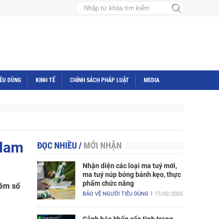
IÊU DÙNG
KINH TẾ
CHÍNH SÁCH PHÁP LUẬT
MEDIA
 Nam
ĐỌC NHIỀU
/
MỚI NHẬN
Nhận diện các loại ma tuý mới,
ma tuý núp bóng bánh kẹo, thực
phẩm chức năng
hêm số
BẢO VỆ NGƯỜI TIÊU DÙNG
17/02/2025