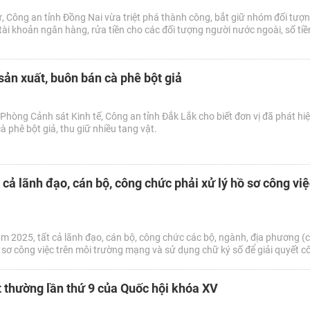
, Công an tỉnh Đồng Nai vừa triệt phá thành công, bắt giữ nhóm đối tư
 tài khoản ngân hàng, rửa tiền cho các đối tượng người nước ngoài, số tiề
.
sản xuất, buôn bán cà phê bột giả
hòng Cảnh sát Kinh tế, Công an tỉnh Đắk Lắk cho biết đơn vị đã phát hiệ
à phê bột giả, thu giữ nhiều tang vật.
 cả lãnh đạo, cán bộ, công chức phải xử lý hồ sơ công việ
 2025, tất cả lãnh đạo, cán bộ, công chức các bộ, ngành, địa phương (c
ồ sơ công việc trên môi trường mạng và sử dụng chữ ký số để giải quyết cô
 thường lần thứ 9 của Quốc hội khóa XV