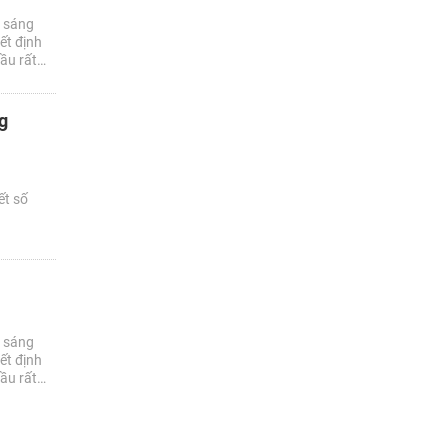
o sáng
ết định
ầu rất
g
ết số
o sáng
ết định
ầu rất