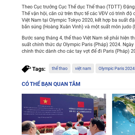
Theo Cục trưởng Cục Thể dục Thể thao (TDTT) Đặng Hà
Thế vận hội, căn cứ trên thực tế các VĐV có trình độ 
Việt Nam tại Olympic Tokyo 2020, kết hợp ba suất đặ
bắn súng (Hoàng Xuân Vinh) và một suất môn judo 
Bước sang tháng 4, thể thao Việt Nam sẽ phải hiện t
suất chính thức dự Olympic Paris (Pháp) 2024. Ngày 
chính thức dành cho các tay vợt để đi Paris (Pháp) 2
Tags:
thể thao
việt nam
Olympic Paris 2024
CÓ THỂ BẠN QUAN TÂM