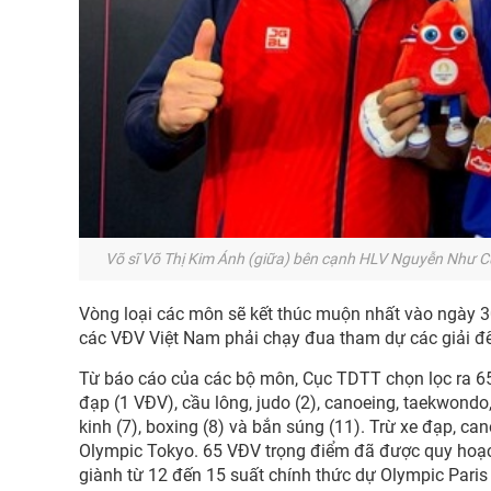
Võ sĩ Võ Thị Kim Ánh (giữa) bên cạnh HLV Nguyễn Như C
Vòng loại các môn sẽ kết thúc muộn nhất vào ngày 30
các VĐV Việt Nam phải chạy đua tham dự các giải để tí
Từ báo cáo của các bộ môn, Cục TDTT chọn lọc ra 65
đạp (1 VĐV), cầu lông, judo (2), canoeing, taekwondo, 
kinh (7), boxing (8) và bắn súng (11). Trừ xe đạp, c
Olympic Tokyo. 65 VĐV trọng điểm đã được quy hoạc
giành từ 12 đến 15 suất chính thức dự Olympic Paris