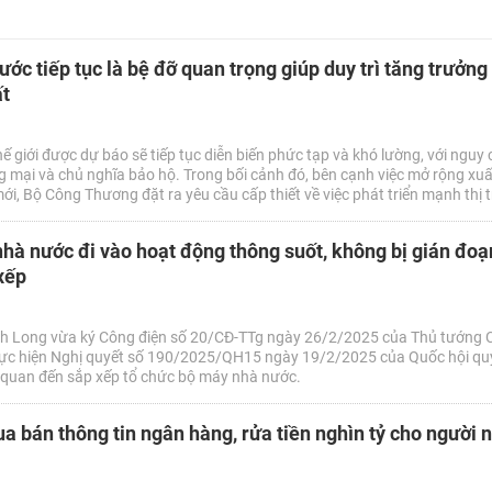
ước tiếp tục là bệ đỡ quan trọng giúp duy trì tăng trưởng
ất
ế giới được dự báo sẽ tiếp tục diễn biến phức tạp và khó lường, với nguy 
 mại và chủ nghĩa bảo hộ. Trong bối cảnh đó, bên cạnh việc mở rộng xu
mới, Bộ Công Thương đặt ra yêu cầu cấp thiết về việc phát triển mạnh thị 
tăng trưởng bền vững. Như những giai đoạn trước đây, thị trường trong 
giúp duy trì tăng trưởng kinh tế và ổn định sản xuất.
à nước đi vào hoạt động thông suốt, không bị gián đoạ
xếp
h Long vừa ký Công điện số 20/CĐ-TTg ngày 26/2/2025 của Thủ tướng 
 thực hiện Nghị quyết số 190/2025/QH15 ngày 19/2/2025 của Quốc hội qu
ên quan đến sắp xếp tổ chức bộ máy nhà nước.
 bán thông tin ngân hàng, rửa tiền nghìn tỷ cho người 