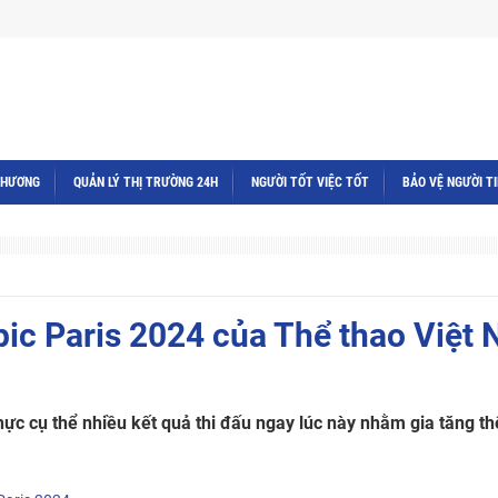
THƯƠNG
QUẢN LÝ THỊ TRƯỜNG 24H
NGƯỜI TỐT VIỆC TỐT
BẢO VỆ NGƯỜI T
ic Paris 2024 của Thể thao Việt
hực cụ thể nhiều kết quả thi đấu ngay lúc này nhằm gia tăng t