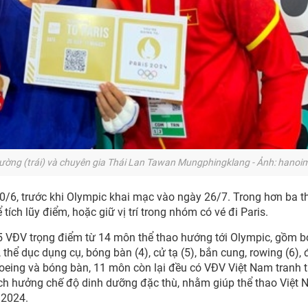
ường (trái) và chuyên gia Thái Lan Tawan Mungphingklang - Ảnh: hanoim
/6, trước khi Olympic khai mạc vào ngày 26/7. Trong hơn ba th
ch lũy điểm, hoặc giữ vị trí trong nhóm có vé đi Paris.
 VĐV trọng điểm từ 14 môn thể thao hướng tới Olympic, gồm bơ
thể dục dụng cụ, bóng bàn (4), cử tạ (5), bắn cung, rowing (6), 
anoeing và bóng bàn, 11 môn còn lại đều có VĐV Việt Nam tranh t
h hưởng chế độ dinh dưỡng đặc thù, nhằm giúp thể thao Việt
 2024.