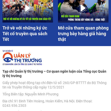
Trở về với những ký ức
Mở cửa tham quan phòng
Tết cổ truyền qua sách
trưng bày hàng giả hàng
Tết
thật
Tạp chí Quản lý thị trường – Cơ quan ngôn luận của Tổng cục Quản
lý thị trường
Giấy phép hoạt động tạp chí điện tử số: 260/GP-BTTTT do Bộ Thông
tin và Truyền thông cấp ngày 12/5/2021
Tổng Biên tập: Nguyễn Minh Phương
Địa chỉ: 91 Đinh Tiên Hoàng, Hoàn Kiếm, Hà Nội. Điện thoại:
0243.936.2303