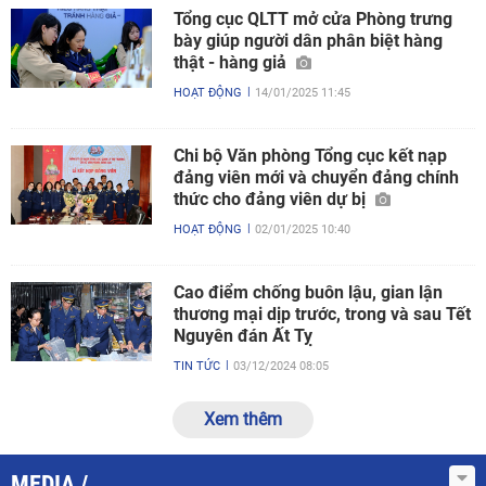
Tổng cục QLTT mở cửa Phòng trưng
bày giúp người dân phân biệt hàng
thật - hàng giả
HOẠT ĐỘNG
14/01/2025 11:45
Chi bộ Văn phòng Tổng cục kết nạp
đảng viên mới và chuyển đảng chính
thức cho đảng viên dự bị
HOẠT ĐỘNG
02/01/2025 10:40
Cao điểm chống buôn lậu, gian lận
thương mại dịp trước, trong và sau Tết
Nguyên đán Ất Tỵ
TIN TỨC
03/12/2024 08:05
Xem thêm
MEDIA