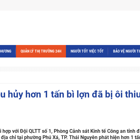
THƯƠNG
QUẢN LÝ THỊ TRƯỜNG 24H
NGƯỜI TỐT VIỆC TỐT
BẢO VỆ NGƯỜI T
 hủy hơn 1 tấn bì lợn đã bị ôi thiu
 hợp với Đội QLTT số 1, Phòng Cảnh sát Kinh tế Công an tỉnh đ
địa chỉ tại phường Phú Xá, TP. Thái Nguyên phát hiện hơn 1 tấn