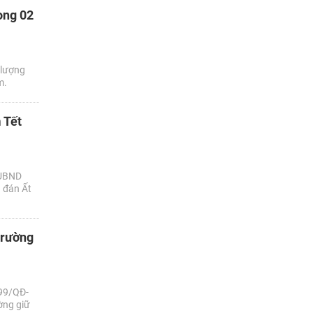
ong 02
 lượng
m.
 Tết
 UBND
 đán Ất
trường
599/QĐ-
ờng giữ