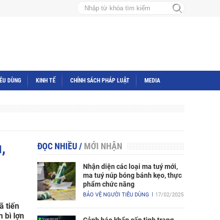
IÊU DÙNG
KINH TẾ
CHÍNH SÁCH PHÁP LUẬT
MEDIA
,
ĐỌC NHIỀU
/
MỚI NHẬN
Nhận diện các loại ma tuý mới,
ma tuý núp bóng bánh kẹo, thực
phẩm chức năng
BẢO VỆ NGƯỜI TIÊU DÙNG
17/02/2025
ã tiến
 bì lợn