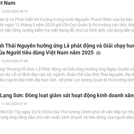
iệt Nam
13/03/2025 08:19
n lý và Phát triển thị trường trong nước Nguyễn Thanh Bình vừa ký ban
 ngày 12 tháng 3 năm 2025 gửi Chi Cục Quản lý thị trường các tỉnh, th
ề việc tăng cường kiểm tra mặt hàng đồ chơi có hình ảnh, nội dung liên 
t Nam.
nh Thái Nguyên hưởng ứng Lễ phát động và Giải chạy h
ủa Người tiêu dùng Việt Nam năm 2025
12/03/2025 07:48
ng Thương tổ chức Lễ Phát động và Giải chạy hưởng ứng Ngày Quyền c
m dự Lễ có lãnh đạo các sở, ngành, đoàn thể của tỉnh Thái Nguyên; đại d
o người dân trên địa bàn tỉnh. Về phía Lực lượng Quản lý thị trường tỉn
vị và đông đảo động viên, cổ động viên là công chức, người lao động tro
à tham gia hưởng ứng giải chạy.
 Lạng Sơn: Đồng loạt giám sát hoạt động kinh doanh xă
11/03/2025 07:41
 99/CĐ-TTg ngày 23/9/2024 của Thủ tướng Chính phủ về việc tiếp tục th
cung ứng xăng dầu cho sản xuất, kinh doanh và tiêu dùng của người dân