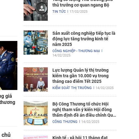
thủ trưởng cơ quan ngang Bộ
TIN TỨC
17/02/2025
Sản xuất công nghiệp tiếp tục là
động lực tăng trưởng kinh tế
năm 2025
CÔNG NGHIỆP - THƯƠNG MẠI
14/02/2025
Lực lượng Quản lý thị trường
kiểm tra gần 10.000 vụ trong
tháng cao điểm Tết 2025
KIỂM SOÁT THỊ TRƯỜNG
14/02/2025
ng giả
 thương
Bộ Công Thương tổ chức Hội
nghị tham vấn ý kiến Hội đồng
thẩm định đề án điều chỉnh Quy
hoạch điện VIII
CÔNG THƯƠNG
14/02/2025
n chủ
Kinh tế - xã hội 11 tháng đạt