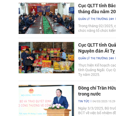
Cục QLTT tỉnh Bắc
tháng đầu năm 2
QUẢN LÝ THỊ TRƯỜNG 24H
Trong tháng 02/2025, c
chức năng tổ chức kiểm 
Cục QLTT tỉnh Quả
Nguyên đán Ất Tỵ
QUẢN LÝ THỊ TRƯỜNG 24H
Thực hiện Kế hoạch cao
tỉnh Quảng Ngãi. Cục 
Tỵ năm 2025.
Đồng chí Trần Hữu
trong nước
TIN TỨC
04/03/2025 15:29
Ngày 3/3/2025, Bộ trư
BCT về việc bổ nhiệm đ