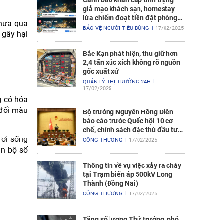
Cảnh báo khẩn cấp tình trạng
giả mạo khách sạn, homestay
lừa chiếm đoạt tiền đặt phòng
chưa qua
nghỉ
BẢO VỆ NGƯỜI TIÊU DÙNG
17/02/2025
 gây hại
Bắc Kạn phát hiện, thu giữ hơn
2,4 tấn xúc xích không rõ nguồn
gốc xuất xứ
QUẢN LÝ THỊ TRƯỜNG 24H
17/02/2025
g có hóa
 đổi màu
Bộ trưởng Nguyễn Hồng Diên
báo cáo trước Quốc hội 10 cơ
chế, chính sách đặc thù đầu tư
ươi sống
xây dựng Dự án điện hạt nhân
CÔNG THƯƠNG
17/02/2025
Ninh Thuận
àn bộ số
Thông tin về vụ việc xảy ra cháy
tại Trạm biến áp 500kV Long
Thành (Đồng Nai)
CÔNG THƯƠNG
17/02/2025
Tăng số lượng Thứ trưởng, phó