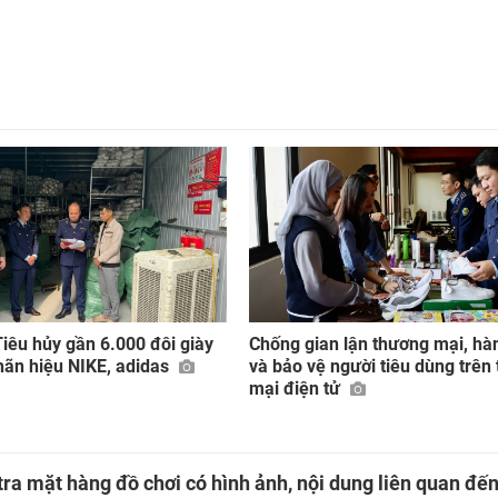
iêu hủy gần 6.000 đôi giày
Chống gian lận thương mại, hà
hãn hiệu NIKE, adidas
và bảo vệ người tiêu dùng trên
mại điện tử
ra mặt hàng đồ chơi có hình ảnh, nội dung liên quan đế