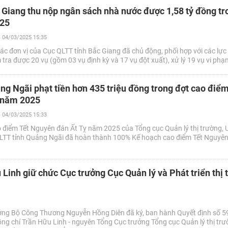
 Giang thu nộp ngân sách nhà nước được 1,58 tỷ đồng tr
025
04/03/2025 15:35
ác đơn vị của Cục QLTT tỉnh Bắc Giang đã chủ động, phối hợp với các lực
tra được 20 vụ (gồm 03 vụ định kỳ và 17 vụ đột xuất), xử lý 19 vụ vi phạ
ng Ngãi phạt tiền hơn 435 triệu đồng trong đợt cao điểm
 năm 2025
04/03/2025 15:33
 điểm Tết Nguyên đán Ất Tỵ năm 2025 của Tổng cục Quản lý thị trường,
QLTT tỉnh Quảng Ngãi đã hoàn thành 100% Kế hoạch cao điểm Tết Nguyên
 Linh giữ chức Cục trưởng Cục Quản lý và Phát triển thị 
ởng Bộ Công Thương Nguyễn Hồng Diên đã ký, ban hành Quyết định số 
ồng chí Trần Hữu Linh - nguyên Tổng Cục trưởng Tổng cục Quản lý thị trư