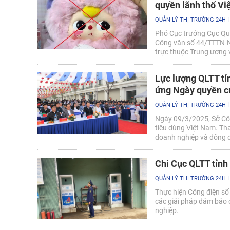
quyền lãnh thổ V
QUẢN LÝ THỊ TRƯỜNG 24H
Phó Cục trưởng Cục Quả
Công văn số 44/TTTN-NV
trực thuộc Trung ương v
chủ quyền lãnh thổ Việ
Lực lượng QLTT tỉ
ứng Ngày quyền c
QUẢN LÝ THỊ TRƯỜNG 24H
Ngày 09/3/2025, Sở Cô
tiêu dùng Việt Nam. Tha
doanh nghiệp và đông đả
Nguyên có lãnh đạo đơn 
tham dự Lễ Phát động v
Chi Cục QLTT tỉnh
QUẢN LÝ THỊ TRƯỜNG 24H
Thực hiện Công điện số
các giải pháp đảm bảo 
nghiệp.