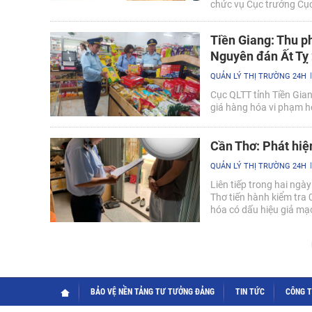
chức vụ Cục trưởng Cục 
Tiền Giang: Thu ph
Nguyên đán Ất Tỵ
QUẢN LÝ THỊ TRƯỜNG 24H
Cục QLTT tỉnh Tiền Giang
giá hàng hóa vi phạm h
Cần Thơ: Phát hiệ
QUẢN LÝ THỊ TRƯỜNG 24H
Liên tiếp trong hai ng
Thơ tiến hành kiểm tra 
hóa có dấu hiệu giả mạ
BẢO VỆ NỀN TẢNG TƯ TƯỞNG ĐẢNG
TIN TỨC
CÔNG 