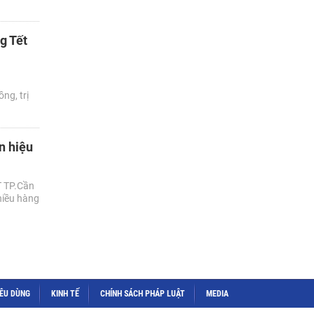
g Tết
ng, trị
n hiệu
T TP.Cần
hiều hàng
IÊU DÙNG
KINH TẾ
CHÍNH SÁCH PHÁP LUẬT
MEDIA