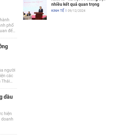
nhiều kết quả quan trọng
KINH TẾ
09/12/2024
 hành
ành phố
quan đến
ưởng
ủa người
iện các
h Thái
ng đơn vị
ng dầu
ực hiện
, doanh