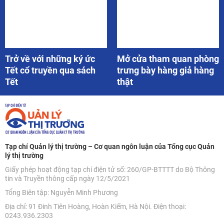
Trở về với những ký ức
Mở cửa tham quan phòng
Tết cổ truyền qua sách
trưng bày hàng giả hàng
Tết
thật
Tạp chí Quản lý thị trường – Cơ quan ngôn luận của Tổng cục Quản
lý thị trường
Giấy phép hoạt động tạp chí điện tử số: 260/GP-BTTTT do Bộ Thông
tin và Truyền thông cấp ngày 12/5/2021
Tổng Biên tập: Nguyễn Minh Phương
Địa chỉ: 91 Đinh Tiên Hoàng, Hoàn Kiếm, Hà Nội. Điện thoại:
0243.936.2303