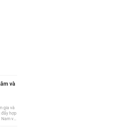
Lâm và
m gia và
c đẩy hợp
ệt Nam và