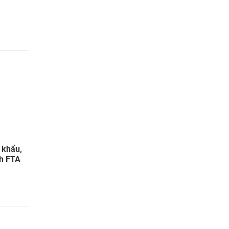
 khẩu,
nh FTA