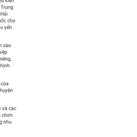
ều kiện
 Trung
 Hải
uốc cho
ẩu yến
n sào
hiệp
riêng,
thịnh
 của
 huyện
c và các
n chim
ng nhu