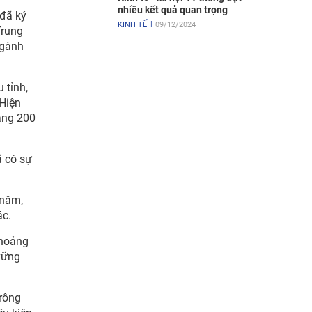
nhiều kết quả quan trọng
 đã ký
KINH TẾ
09/12/2024
Trung
ngành
 tỉnh,
 Hiện
ảng 200
ã có sự
/năm,
ác.
khoảng
vững
Krông