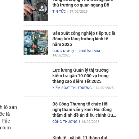
thủ trưởng cơ quan ngang Bộ
TIN TỨC
17/02/2025
Sản xuất công nghiệp tiếp tục là
động lực tăng trưởng kinh tế
năm 2025
CÔNG NGHIỆP - THƯƠNG MẠI
14/02/2025
Lực lượng Quản lý thị trường
kiểm tra gần 10.000 vụ trong
tháng cao điểm Tết 2025
KIỂM SOÁT THỊ TRƯỜNG
14/02/2025
Bộ Công Thương tổ chức Hội
h lô sản
nghị tham vấn ý kiến Hội đồng
ốc là
thẩm định đề án điều chỉnh Quy
g Pắc
hoạch điện VIII
CÔNG THƯƠNG
14/02/2025
 chim
Kinh tế - xã hội 11 tháng đạt