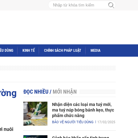
IÊU DÙNG
KINH TẾ
CHÍNH SÁCH PHÁP LUẬT
MEDIA
ường
ĐỌC NHIỀU
/
MỚI NHẬN
Nhận diện các loại ma tuý mới,
ma tuý núp bóng bánh kẹo, thực
phẩm chức năng
BẢO VỆ NGƯỜI TIÊU DÙNG
17/02/2025
ời nuôi