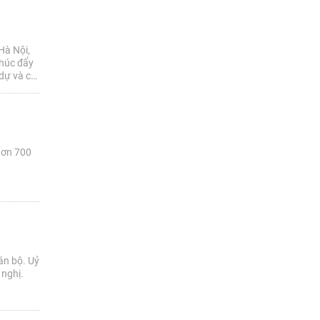
Hà Nội,
thúc đẩy
dự và có
hơn 700
án bộ. Uỷ
 nghị.