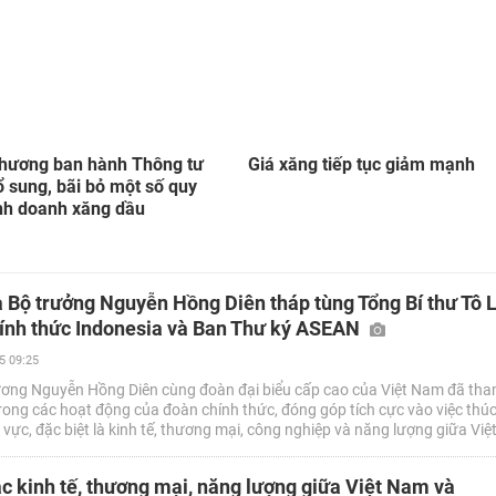
hương ban hành Thông tư
Giá xăng tiếp tục giảm mạnh
ổ sung, bãi bỏ một số quy
inh doanh xăng dầu
 Bộ trưởng Nguyễn Hồng Diên tháp tùng Tổng Bí thư Tô 
ính thức Indonesia và Ban Thư ký ASEAN
5 09:25
ơng Nguyễn Hồng Diên cùng đoàn đại biểu cấp cao của Việt Nam đã tha
trong các hoạt động của đoàn chính thức, đóng góp tích cực vào việc thú
nh vực, đặc biệt là kinh tế, thương mại, công nghiệp và năng lượng giữa Vi
c kinh tế, thương mại, năng lượng giữa Việt Nam và