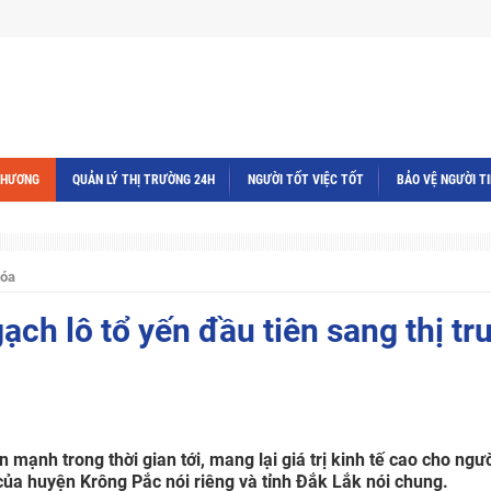
THƯƠNG
QUẢN LÝ THỊ TRƯỜNG 24H
NGƯỜI TỐT VIỆC TỐT
BẢO VỆ NGƯỜI T
hóa
ạch lô tổ yến đầu tiên sang thị tr
 mạnh trong thời gian tới, mang lại giá trị kinh tế cao cho ngư
ủa huyện Krông Pắc nói riêng và tỉnh Đắk Lắk nói chung.