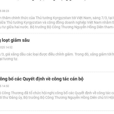
5 08:23
 thăm chính thức của Thủ tướng Kyrgyzstan tới Việt Nam, sáng 7/3, tại 
 giữa Thủ tướng Kyrgyzstan và cộng đồng doanh nghiệp Việt Nam nhằm 
ầu tư giữa hai nước. Bộ trưởng Bộ Công Thương Nguyễn Hồng Diên tham 
tại cuộc gặp.
 loạt giảm sâu
025 14:52
3, giá xăng dầu các loại được điều chỉnh giảm. Trong đó, xăng giảm tới 
ại tương tự.
ng bố các Quyết định về công tác cán bộ
5 14:50
Bộ Công Thương đã tổ chức hội nghị công bố các Quyết định về công tác c
Bí thư Đảng ủy, Bộ trưởng Bộ Công Thương Nguyễn Hồng Diên chủ trì Hội