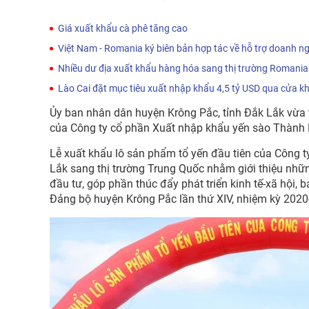
Giá xuất khẩu cà phê tăng cao
Việt Nam - Romania ký biên bản hợp tác về hỗ trợ doanh ng
Nhiều dư địa xuất khẩu hàng hóa sang thị trường Romania
Lào Cai đặt mục tiêu xuất nhập khẩu 4,5 tỷ USD qua cửa k
Ủy ban nhân dân huyện Krông Pắc, tỉnh Đắk Lắk vừa t
của Công ty cổ phần Xuất nhập khẩu yến sào Thành D
Lễ xuất khẩu lô sản phẩm tổ yến đầu tiên của Công 
Lắk sang thị trường Trung Quốc nhằm giới thiệu những
đầu tư, góp phần thúc đẩy phát triển kinh tế-xã hội,
Đảng bộ huyện Krông Pắc lần thứ XIV, nhiệm kỳ 2020