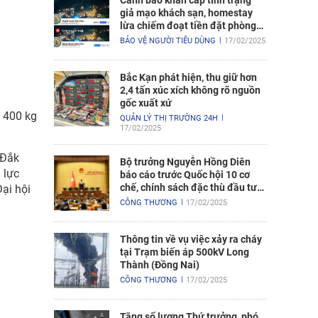
Cảnh báo khẩn cấp tình trạng
giả mạo khách sạn, homestay
lừa chiếm đoạt tiền đặt phòng
nghỉ
BẢO VỆ NGƯỜI TIÊU DÙNG
17/02/2025
Bắc Kạn phát hiện, thu giữ hơn
2,4 tấn xúc xích không rõ nguồn
gốc xuất xứ
g 400 kg
QUẢN LÝ THỊ TRƯỜNG 24H
17/02/2025
 Đắk
Bộ trưởng Nguyễn Hồng Diên
 lực
báo cáo trước Quốc hội 10 cơ
chế, chính sách đặc thù đầu tư
Đại hội
xây dựng Dự án điện hạt nhân
CÔNG THƯƠNG
17/02/2025
Ninh Thuận
Thông tin về vụ việc xảy ra cháy
tại Trạm biến áp 500kV Long
Thành (Đồng Nai)
CÔNG THƯƠNG
17/02/2025
Tăng số lượng Thứ trưởng, phó