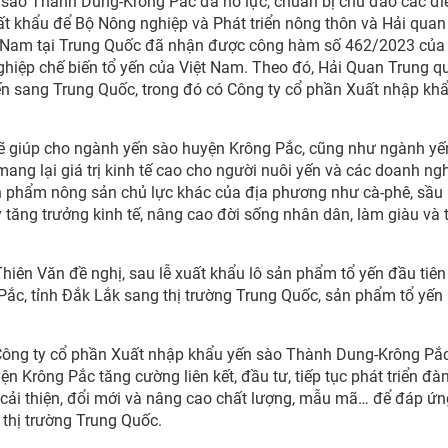
n sào Thành Dung-Krông Pắc đã nỗ lực, chuẩn bị chu đáo các đi
uất khẩu để Bộ Nông nghiệp và Phát triển nông thôn và Hải quan
t Nam tại Trung Quốc đã nhận được công hàm số 462/2023 của
hiệp chế biến tổ yến của Việt Nam. Theo đó, Hải Quan Trung q
n sang Trung Quốc, trong đó có Công ty cổ phần Xuất nhập kh
sẽ giúp cho ngành yến sào huyện Krông Pắc, cũng như ngành yế
 mang lại giá trị kinh tế cao cho người nuôi yến và các doanh ng
n phẩm nông sản chủ lực khác của địa phương như cà-phê, sầu 
 tăng trưởng kinh tế, nâng cao đời sống nhân dân, làm giàu và 
iên Văn đề nghị, sau lễ xuất khẩu lô sản phẩm tổ yến đầu tiên
ắc, tỉnh Đắk Lắk sang thị trường Trung Quốc, sản phẩm tổ yến
 Công ty cổ phần Xuất nhập khẩu yến sào Thành Dung-Krông Pắ
ện Krông Pắc tăng cường liên kết, đầu tư, tiếp tục phát triển đà
cải thiện, đổi mới và nâng cao chất lượng, mẫu mã… để đáp ứ
 thị trường Trung Quốc.