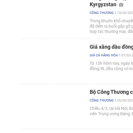
Kyrgyzstan
CÔNG THƯƠNG
10/03/202
Trong khuôn khổ chuyến
đã diễn ra buổi gặp gỡ
hợp tác thương mại, đ
bài phát biểu khai mạc 
Giá xăng dầu đồng
GIÁ CẢ HÀNG HÓA
07/03/2
Từ 15h hôm nay, ngày 6/
đồng/lít, dầu cũng có lo
Bộ Công Thương cô
CÔNG THƯƠNG
05/03/202
Chiều 4/3, tại Hà Nội, 
viên Trung ương Đảng, 