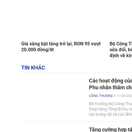
Giá xăng bật tăng trở lại, RON 95 vượt
Bộ Công T
20.000 đồng/lít
sửa đổi, b
định về k
TIN KHÁC
Các hoạt động của
Phu nhân thăm ch
CÔNG THƯƠNG
11/03/202
Bộ trưởng Bộ Công Thư
tháp tùng Tổng Bí thư 
tác trong tất cả các lĩ
Indonesia.
Tăng cường hợp tá