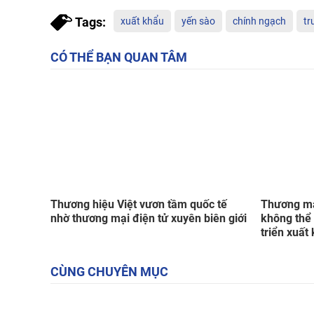
Tags:
xuất khẩu
yến sào
chính ngạch
tr
CÓ THỂ BẠN QUAN TÂM
Thương hiệu Việt vươn tầm quốc tế
Thương mại
nhờ thương mại điện tử xuyên biên giới
không thể 
triển xuất
CÙNG CHUYÊN MỤC