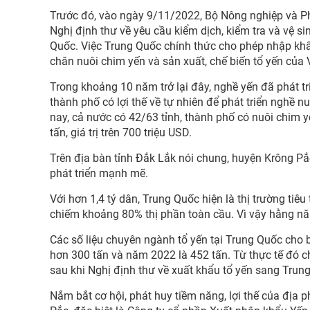
Trước đó, vào ngày 9/11/2022, Bộ Nông nghiệp và Ph
Nghị định thư về yêu cầu kiểm dịch, kiểm tra và vệ s
Quốc. Việc Trung Quốc chính thức cho phép nhập khẩ
chăn nuôi chim yến và sản xuất, chế biến tổ yến của 
Trong khoảng 10 năm trở lại đây, nghề yến đã phát tr
thành phố có lợi thế về tự nhiên để phát triển nghề 
nay, cả nước có 42/63 tỉnh, thành phố có nuôi chim 
tấn, giá trị trên 700 triệu USD.
Trên địa bàn tỉnh Đắk Lắk nói chung, huyện Krông P
phát triển mạnh mẽ.
Với hơn 1,4 tỷ dân, Trung Quốc hiện là thị trường tiê
chiếm khoảng 80% thị phần toàn cầu. Vì vậy hằng nă
Các số liệu chuyên ngành tổ yến tại Trung Quốc cho
hơn 300 tấn và năm 2022 là 452 tấn. Từ thực tế đó c
sau khi Nghị định thư về xuất khẩu tổ yến sang Trun
Nắm bắt cơ hội, phát huy tiềm năng, lợi thế của địa