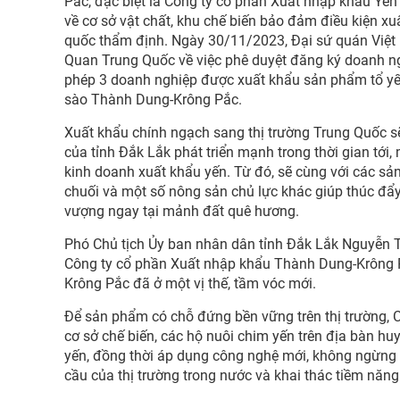
Pắc, đặc biệt là Công ty cổ phần Xuất nhập khẩu Yế
về cơ sở vật chất, khu chế biến bảo đảm điều kiện x
quốc thẩm định. Ngày 30/11/2023, Đại sứ quán Việ
Quan Trung Quốc về việc phê duyệt đăng ký doanh ng
phép 3 doanh nghiệp được xuất khẩu sản phẩm tổ yế
sào Thành Dung-Krông Pắc.
Xuất khẩu chính ngạch sang thị trường Trung Quốc 
của tỉnh Đắk Lắk phát triển mạnh trong thời gian tới,
kinh doanh xuất khẩu yến. Từ đó, sẽ cùng với các sả
chuối và một số nông sản chủ lực khác giúp thúc đẩy
vượng ngay tại mảnh đất quê hương.
Phó Chủ tịch Ủy ban nhân dân tỉnh Đắk Lắk Nguyễn Th
Công ty cổ phần Xuất nhập khẩu Thành Dung-Krông P
Krông Pắc đã ở một vị thế, tầm vóc mới.
Để sản phẩm có chỗ đứng bền vững trên thị trường,
cơ sở chế biến, các hộ nuôi chim yến trên địa bàn huy
yến, đồng thời áp dụng công nghệ mới, không ngừng 
cầu của thị trường trong nước và khai thác tiềm năng