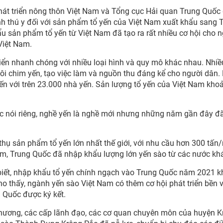
át triển nông thôn Việt Nam và Tổng cục Hải quan Trung Quốc
inh thú y đối với sản phẩm tổ yến của Việt Nam xuất khẩu sang 
u sản phẩm tổ yến từ Việt Nam đã tạo ra rất nhiều cơ hội cho 
Việt Nam.
iển nhanh chóng với nhiều loại hình và quy mô khác nhau. Nhiều
nuôi chim yến, tạo việc làm và nguồn thu đáng kể cho người dân.
yến với trên 23.000 nhà yến. Sản lượng tổ yến của Việt Nam kho
ắc nói riêng, nghề yến là nghề mới nhưng những năm gần đây đ
u thụ sản phẩm tổ yến lớn nhất thế giới, với nhu cầu hơn 300 tấn
m, Trung Quốc đã nhập khẩu lượng lớn yến sào từ các nước kh
 biết, nhập khẩu tổ yến chính ngạch vào Trung Quốc năm 2021 
ho thấy, ngành yến sào Việt Nam có thêm cơ hội phát triển bền 
g Quốc được ký kết.
 phương, các cấp lãnh đạo, các cơ quan chuyên môn của huyện 