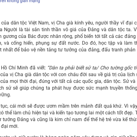
 trên không gian mạng
ất của dân tộc Việt Nam, vị Cha già kính yêu, người thầy vĩ đại 
Người là tài sản tinh thần vô giá của Đảng và dân tộc ta. Vì
 gương của Bác được nhân rộng, phổ biến tới tất cả các đảng v
, và cống hiến, phụng sự đất nước. Do đó, học tập và làm 
ét nhất để bảo vệ nền tảng tư tưởng của đảng, đấu tranh phản
h Hồ Chí Minh đã viết:
“Dân ta phải biết sử ta/ Cho tường gốc t
ủa vị Cha già dân tộc với con cháu đời sau về giá trị của lịch
ủa mọi thời đại, đúng với tất cả các quốc gia, dân tộc. Sử và
lịch sử sẽ giúp chúng ta phát huy được sức mạnh truyền thốn
vững.
n tục, cái mới sẽ được ươm mầm trên mảnh đất quá khứ. Vì vậy,
 thể làm chủ hiện tại và kiến tạo tương lai một cách tốt đẹp. 
 tư tưởng Đảng và cũng là kim chỉ nam để thế hệ trẻ vừa kế thừ
 đại mới.