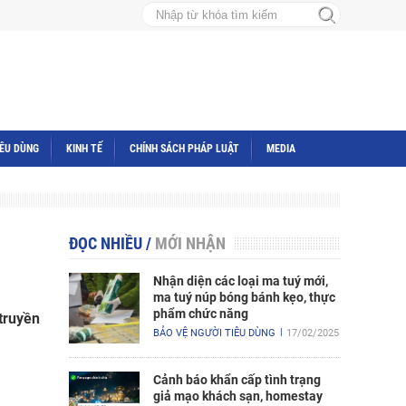
IÊU DÙNG
KINH TẾ
CHÍNH SÁCH PHÁP LUẬT
MEDIA
ĐỌC NHIỀU
/
MỚI NHẬN
Nhận diện các loại ma tuý mới,
ma tuý núp bóng bánh kẹo, thực
phẩm chức năng
 truyền
BẢO VỆ NGƯỜI TIÊU DÙNG
17/02/2025
Cảnh báo khẩn cấp tình trạng
giả mạo khách sạn, homestay