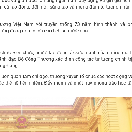
g nước và giữ nước; là hàng ngàn năm xây dựng và gìn giữ nền
ần cù lao động, đổi mới, sáng tạo và mang đậm tư tưởng nhân 
ương Việt Nam với truyền thống 73 năm hình thành và phá
ững đóng góp to lớn cho lịch sử nước nhà.
hức, viên chức, người lao động về sức mạnh của những giá tr
ãnh đạo Bộ Công Thương xác định công tác tư tưởng chính tr
ởng Đảng.
luôn quan tâm chỉ đạo, thường xuyên tổ chức các hoạt động v
các thế hệ tiền nhiệm; Đẩy mạnh và phát huy phong trào học tậ