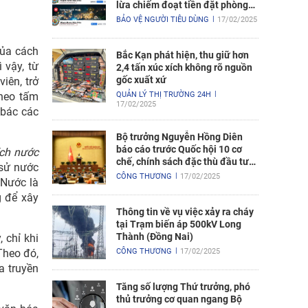
lừa chiếm đoạt tiền đặt phòng
nghỉ
BẢO VỆ NGƯỜI TIÊU DÙNG
17/02/2025
của cách
Bắc Kạn phát hiện, thu giữ hơn
 vậy, từ
2,4 tấn xúc xích không rõ nguồn
gốc xuất xứ
iên, trở
theo tấm
QUẢN LÝ THỊ TRƯỜNG 24H
17/02/2025
 bác các
Bộ trưởng Nguyễn Hồng Diên
báo cáo trước Quốc hội 10 cơ
ích nước
chế, chính sách đặc thù đầu tư
 sử nước
xây dựng Dự án điện hạt nhân
CÔNG THƯƠNG
17/02/2025
 Nước là
Ninh Thuận
g để xây
Thông tin về vụ việc xảy ra cháy
tại Trạm biến áp 500kV Long
Thành (Đồng Nai)
 chỉ khi
Theo đó,
CÔNG THƯƠNG
17/02/2025
a truyền
Tăng số lượng Thứ trưởng, phó
thủ trưởng cơ quan ngang Bộ