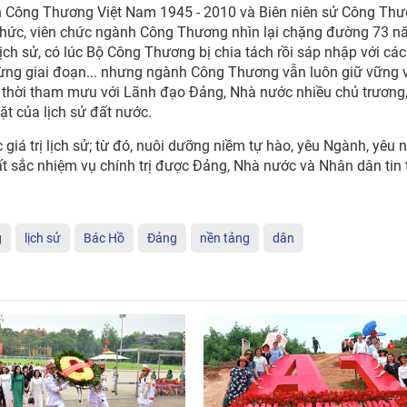
h Công Thương Việt Nam 1945 - 2010 và Biên niên sử Công Thư
 chức, viên chức ngành Công Thương nhìn lại chặng đường 73 
ịch sử, có lúc Bộ Công Thương bị chia tách rồi sáp nhập với các
từng giai đoạn... nhưng ngành Công Thương vẫn luôn giữ vững v
ịp thời tham mưu với Lãnh đạo Đảng, Nhà nước nhiều chủ trương
ặt của lịch sử đất nước.
 giá trị lịch sử; từ đó, nuôi dưỡng niềm tự hào, yêu Ngành, yêu 
t sắc nhiệm vụ chính trị được Đảng, Nhà nước và Nhân dân tin
g
lịch sử
Bác Hồ
Đảng
nền tảng
dân