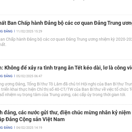
nhất Ban Chấp hành Đảng bộ các cơ quan Đảng Trung ươn
NG ĐẢNG
11/02/2025 15:29
 Ban Chấp hành Đảng bộ các cơ quan Đảng Trung ương nhiệm kỳ 2020-20
hất.
: Không để xảy ra tình trạng ăn Tết kéo dài, lơ là công v
NG ĐẢNG
05/02/2025 06:47
ung ương Đảng, Tổng Bí thư Tô Lâm đã chủ trì Hội nghị của Ban Bí thư Tr
triển khai thực hiện Chỉ thị số 40-CT/TW của Ban Bí thư về việc tổ chức T
ố nhiệm vụ trọng tâm của Trung ương, các cấp ủy trong thời gian tới.
h đảng, các nước gửi thư, điện chúc mừng nhân kỷ niệm
ập Đảng Cộng sản Việt Nam
NG ĐẢNG
04/02/2025 14:19