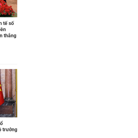
h tế số
iên
n thắng
bổ
ộ trưởng