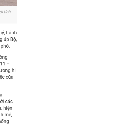
i tích
uỷ, Lãnh
giúp Bộ,
 phó.
hòng
011 –
ương hi
iệc của
ủa
ới các
, hiện
nh mẽ,
thống