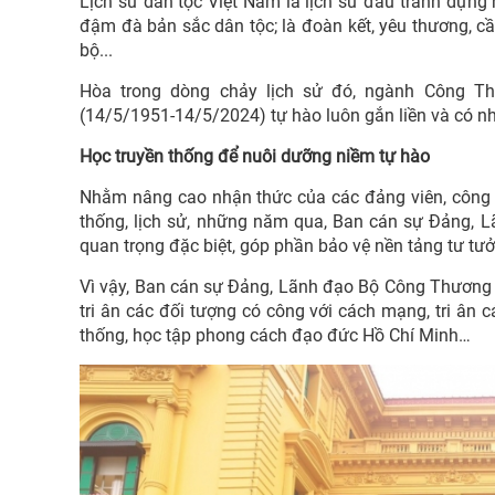
Lịch sử dân tộc Việt Nam là lịch sử đấu tranh dựn
đậm đà bản sắc dân tộc; là đoàn kết, yêu thương, c
bộ...
Hòa trong dòng chảy lịch sử đó, ngành Công Th
(14/5/1951-14/5/2024) tự hào luôn gắn liền và có nh
Học truyền thống để nuôi dưỡng niềm tự hào
Nhằm nâng cao nhận thức của các đảng viên, công c
thống, lịch sử, những năm qua, Ban cán sự Đảng, L
quan trọng đặc biệt, góp phần bảo vệ nền tảng tư tư
Vì vậy, Ban cán sự Đảng, Lãnh đạo Bộ Công Thương 
tri ân các đối tượng có công với cách mạng, tri ân 
thống, học tập phong cách đạo đức Hồ Chí Minh…