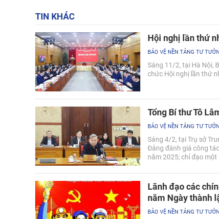
TIN KHÁC
Hội nghị lần thứ 
BẢO VỆ NỀN TẢNG TƯ TƯỞ
Sáng 11/2, tại Hà Nội,
chức Hội nghị lần thứ n
Tổng Bí thư Tô Lâm
BẢO VỆ NỀN TẢNG TƯ TƯỞ
Sáng 4/2, tại Trụ sở Tr
Đảng đánh giá công tác 
năm 2025; chỉ đạo một s
Lãnh đạo các chín
năm Ngày thành l
BẢO VỆ NỀN TẢNG TƯ TƯỞ