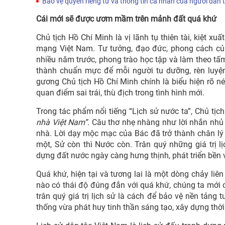
Bảo vệ quyền riêng tư và thông tin cá nhân của người dân
Cái mới sẽ được ươm mầm trên mảnh đất quá khứ
Chủ tịch Hồ Chí Minh là vị lãnh tụ thiên tài, kiệt xu
mạng Việt Nam. Tư tưởng, đạo đức, phong cách của 
nhiều năm trước, phong trào học tập và làm theo tấm
thành chuẩn mực để mỗi người tu dưỡng, rèn luyện
gương Chủ tịch Hồ Chí Minh chính là biểu hiện rõ n
quan điểm sai trái, thù địch trong tình hình mới.
Trong tác phẩm nổi tiếng “Lịch sử nước ta”, Chủ tịc
nhà Việt Nam”
. Câu thơ nhẹ nhàng như lời nhắn nhủ c
nhà. Lời dạy mộc mạc của Bác đã trở thành chân lý c
một, Sử còn thì Nước còn. Trân quý những giá trị 
dựng đất nước ngày càng hưng thịnh, phát triển bền 
Quá khứ, hiện tại và tương lai là một dòng chảy liê
nào có thái độ đúng đắn với quá khứ, chúng ta mới có
trân quý giá trị lịch sử là cách để bảo vệ nền tảng
thống vừa phát huy tinh thần sáng tạo, xây dựng thời