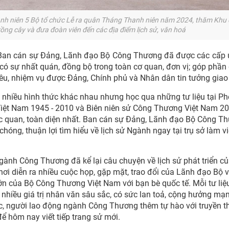
h niên 5 Bộ tổ chức Lễ ra quân Tháng Thanh niên năm 2024, thăm Khu d
rồng cây và đưa đoàn viên đến các địa điểm lịch sử, văn hoá
a Ban cán sự Đảng, Lãnh đạo Bộ Công Thương đã được các cấp 
, có sự nhất quán, đồng bộ trong toàn cơ quan, đơn vị; góp phần 
u, nhiệm vụ được Đảng, Chính phủ và Nhân dân tin tưởng giao
nhiều hình thức khác nhau nhưng học qua những tư liệu tại P
iệt Nam 1945 - 2010 và Biên niên sử Công Thương Việt Nam 2
c quan, toàn diện nhất. Ban cán sự Đảng, Lãnh đạo Bộ Công Th
hóng, thuận lợi tìm hiểu về lịch sử Ngành ngay tại trụ sở làm v
ngành Công Thương đã kể lại câu chuyện về lịch sử phát triển c
i diễn ra nhiều cuộc họp, gặp mặt, trao đổi của Lãnh đạo Bộ v
lớn của Bộ Công Thương Việt Nam với bạn bè quốc tế. Mỗi tư liệu
 nhiều giá trị nhân văn sâu sắc, có sức lan toả, cộng hưởng mạ
ức, người lao động ngành Công Thương thêm tự hào với truyền 
 hôm nay viết tiếp trang sử mới.