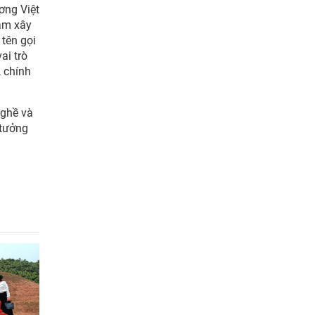
ơng Việt
năm xây
 tên gọi
ai trò
, chính
nghề và
 tưởng