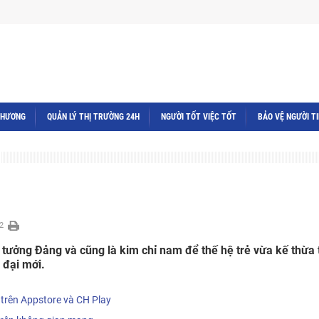
THƯƠNG
QUẢN LÝ THỊ TRƯỜNG 24H
NGƯỜI TỐT VIỆC TỐT
BẢO VỆ NGƯỜI T
2
tư tưởng Đảng và cũng là kim chỉ nam để thế hệ trẻ vừa kế thừa
 đại mới.
 trên Appstore và CH Play