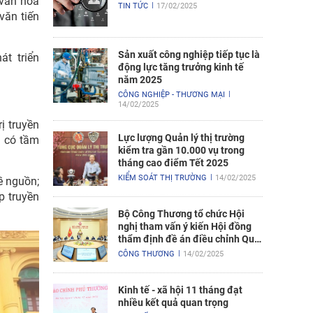
 văn hóa
TIN TỨC
17/02/2025
văn tiến
Sản xuất công nghiệp tiếp tục là
t triển
động lực tăng trưởng kinh tế
năm 2025
CÔNG NGHIỆP - THƯƠNG MẠI
14/02/2025
ị truyền
Lực lượng Quản lý thị trường
ị có tầm
kiểm tra gần 10.000 vụ trong
tháng cao điểm Tết 2025
KIỂM SOÁT THỊ TRƯỜNG
14/02/2025
ề nguồn;
p truyền
Bộ Công Thương tổ chức Hội
nghị tham vấn ý kiến Hội đồng
thẩm định đề án điều chỉnh Quy
hoạch điện VIII
CÔNG THƯƠNG
14/02/2025
Kinh tế - xã hội 11 tháng đạt
nhiều kết quả quan trọng