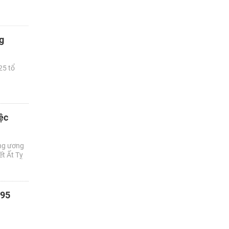
g
25 tổ
iệc
ung ương
ết Ất Tỵ
 95