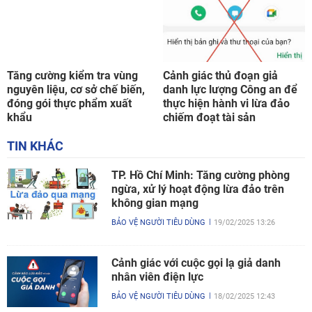
Tăng cường kiểm tra vùng
Cảnh giác thủ đoạn giả
nguyên liệu, cơ sở chế biến,
danh lực lượng Công an để
đóng gói thực phẩm xuất
thực hiện hành vi lừa đảo
khẩu
chiếm đoạt tài sản
TIN KHÁC
TP. Hồ Chí Minh: Tăng cường phòng
ngừa, xử lý hoạt động lừa đảo trên
không gian mạng
BẢO VỆ NGƯỜI TIÊU DÙNG
19/02/2025 13:26
Cảnh giác với cuộc gọi lạ giả danh
nhân viên điện lực
BẢO VỆ NGƯỜI TIÊU DÙNG
18/02/2025 12:43