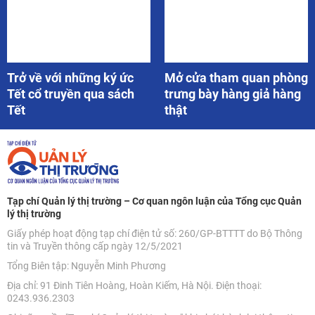
Trở về với những ký ức
Mở cửa tham quan phòng
Tết cổ truyền qua sách
trưng bày hàng giả hàng
Tết
thật
Tạp chí Quản lý thị trường – Cơ quan ngôn luận của Tổng cục Quản
lý thị trường
Giấy phép hoạt động tạp chí điện tử số: 260/GP-BTTTT do Bộ Thông
tin và Truyền thông cấp ngày 12/5/2021
Tổng Biên tập: Nguyễn Minh Phương
Địa chỉ: 91 Đinh Tiên Hoàng, Hoàn Kiếm, Hà Nội. Điện thoại:
0243.936.2303