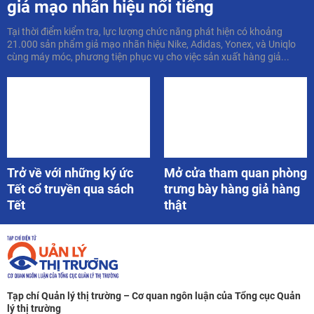
Trở về với những ký ức
Mở cửa tham quan phòng
Tết cổ truyền qua sách
trưng bày hàng giả hàng
Tết
thật
Tạp chí Quản lý thị trường – Cơ quan ngôn luận của Tổng cục Quản
lý thị trường
Giấy phép hoạt động tạp chí điện tử số: 260/GP-BTTTT do Bộ Thông
tin và Truyền thông cấp ngày 12/5/2021
Tổng Biên tập: Nguyễn Minh Phương
Địa chỉ: 91 Đinh Tiên Hoàng, Hoàn Kiếm, Hà Nội. Điện thoại:
0243.936.2303
Ghi rõ nguồn "Tạp chí Quản lý thị trường" khi phát hành lại thông tin
từ website này.