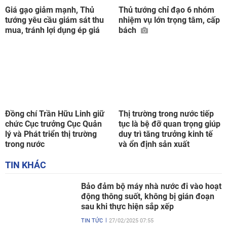
Đồng chí Trần Hữu Linh giữ
Thị trường trong nước tiếp
chức Cục trưởng Cục Quản
tục là bệ đỡ quan trọng giúp
lý và Phát triển thị trường
duy trì tăng trưởng kinh tế
trong nước
và ổn định sản xuất
TIN KHÁC
Bảo đảm bộ máy nhà nước đi vào hoạt
động thông suốt, không bị gián đoạn
sau khi thực hiện sắp xếp
TIN TỨC
27/02/2025 07:55
Phá đường dây mua bán thông tin
ngân hàng, rửa tiền nghìn tỷ cho người
nước ngoài
TIN TỨC
26/02/2025 11:35
Đắk Lắk: Bắt 2 vụ sản xuất, buôn bán