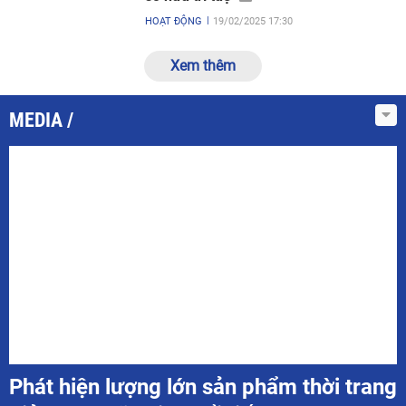
Phát hiện lượng lớn sản phẩm thời trang
giả mạo nhãn hiệu nổi tiếng
Tại thời điểm kiểm tra, lực lượng chức năng phát hiện có khoảng
21.000 sản phẩm giả mạo nhãn hiệu Nike, Adidas, Yonex, và Uniqlo
cùng máy móc, phương tiện phục vụ cho việc sản xuất hàng giả...