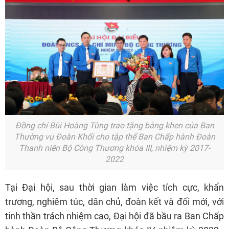
Đồng chí Bùi Hoàng Tùng trao tặng bằng khen của Ban
Thường vụ Đoàn Khối cho tập thể Ban Chấp hành Đoàn
Thanh niên Bộ Công Thương khóa III, nhiệm kỳ 2017-
2022
Tại Đại hội, sau thời gian làm việc tích cực, khẩn
trương, nghiêm túc, dân chủ, đoàn kết và đổi mới, với
tinh thần trách nhiệm cao, Đại hội đã bầu ra Ban Chấp
hành Đoàn Bộ Công Thương khóa IV, nhiệm kỳ 2022 -
2027 gồm 17 đồng chí; bầu Đoàn đại biểu dự Đại hội
Đoàn Khối các cơ quan Trung ương gồm 05 đại biểu
chính thức và 02 đại biểu dự khuyết.
Hội nghị Ban Chấp hành Đoàn Bộ Công Thương khóa
IV lần thứ nhất đã bầu đồng chí Phạm Khắc Huy giữ
chức danh Bí thư Đoàn, 02 đồng chí Hoàng Trần