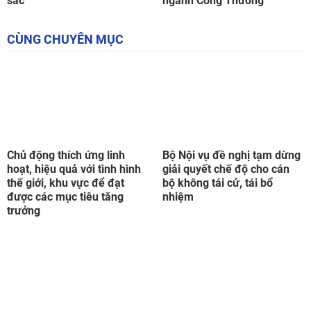
Chủ động thích ứng linh
Bộ Nội vụ đề nghị tạm dừng
hoạt, hiệu quả với tình hình
giải quyết chế độ cho cán
thế giới, khu vực để đạt
bộ không tái cử, tái bổ
được các mục tiêu tăng
nhiệm
trưởng
Giá gạo giảm mạnh, Thủ
Thủ tướng chỉ đạo 6 nhóm
tướng yêu cầu giám sát thu
nhiệm vụ lớn trọng tâm, cấp
mua, tránh lợi dụng ép giá
bách