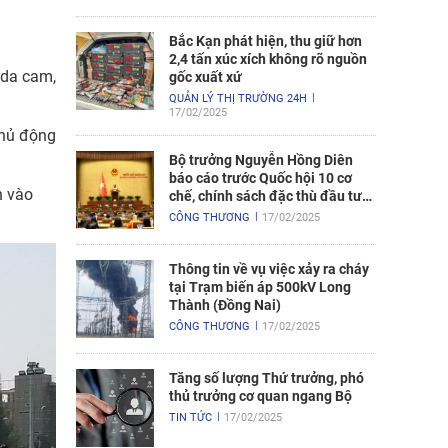
Bắc Kạn phát hiện, thu giữ hơn
2,4 tấn xúc xích không rõ nguồn
 da cam,
gốc xuất xứ
QUẢN LÝ THỊ TRƯỜNG 24H
17/02/2025
chủ động
Bộ trưởng Nguyễn Hồng Diên
báo cáo trước Quốc hội 10 cơ
n vào
chế, chính sách đặc thù đầu tư
xây dựng Dự án điện hạt nhân
CÔNG THƯƠNG
17/02/2025
Ninh Thuận
Thông tin về vụ việc xảy ra cháy
tại Trạm biến áp 500kV Long
Thành (Đồng Nai)
CÔNG THƯƠNG
17/02/2025
Tăng số lượng Thứ trưởng, phó
thủ trưởng cơ quan ngang Bộ
TIN TỨC
17/02/2025