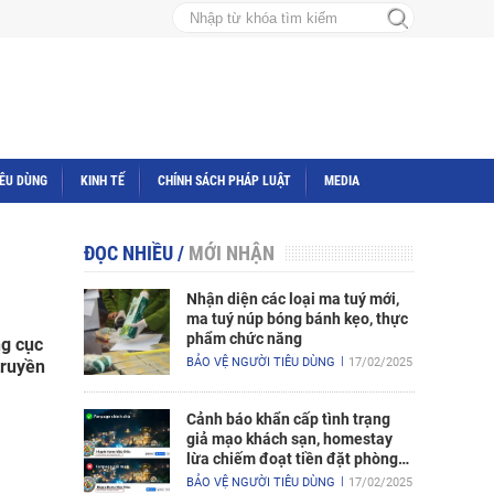
IÊU DÙNG
KINH TẾ
CHÍNH SÁCH PHÁP LUẬT
MEDIA
ĐỌC NHIỀU
/
MỚI NHẬN
Nhận diện các loại ma tuý mới,
ma tuý núp bóng bánh kẹo, thực
phẩm chức năng
ng cục
BẢO VỆ NGƯỜI TIÊU DÙNG
17/02/2025
truyền
Cảnh báo khẩn cấp tình trạng
giả mạo khách sạn, homestay
lừa chiếm đoạt tiền đặt phòng
nghỉ
BẢO VỆ NGƯỜI TIÊU DÙNG
17/02/2025