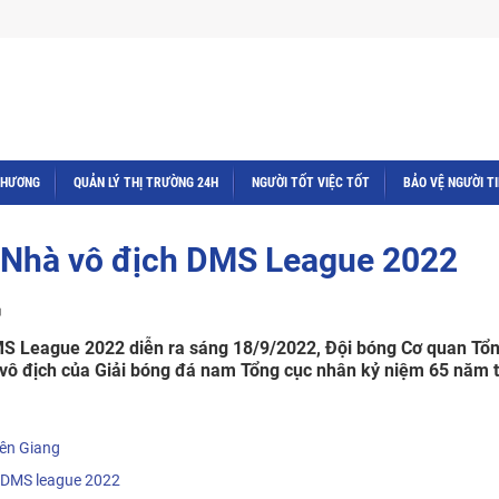
THƯƠNG
QUẢN LÝ THỊ TRƯỜNG 24H
NGƯỜI TỐT VIỆC TỐT
BẢO VỆ NGƯỜI T
h Nhà vô địch DMS League 2022
DMS League 2022 diễn ra sáng 18/9/2022, Đội bóng Cơ quan Tổ
à vô địch của Giải bóng đá nam Tổng cục nhân kỷ niệm 65 năm 
iên Giang
t DMS league 2022