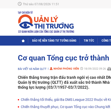
Thứ sáu 07/08/2026 11:51
BẢO VỆ NỀN TẢNG TƯ TƯỞNG ĐẢNG
TIN TỨC
CÔNG 
Cơ quan Tổng cục trở thàn
NHÓM PHÓNG VIÊN
18/09/2022 09:26
BÀI VIẾT 65 NĂM QLTT
Chiến thắng trong trận đấu tranh ngôi vị cao nhất 
Quản lý thị trường (QLTT) đã xuất sắc trở thành Nh
thống lực lượng (03/7/1957-03/7/2022).
Chiến thắng tối thiểu, giải Ba DMS League 2022 thuộc về K
Chiến thắng thuyết phục, Cơ quan Tổng cục vào Chung kế