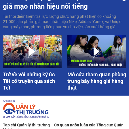
giả mạo nhãn hiệu nổi tiếng
Tại thời điểm kiểm tra, lực lượng chức năng phát hiện có khoảng
21.000 sản phẩm giả mạo nhãn hiệu Nike, Adidas, Yonex, và Uniqlo
cùng máy móc, phương tiện phục vụ cho việc sản xuất hàng giả...
Trở về với những ký ức
Mở cửa tham quan phòng
Tết cổ truyền qua sách
trưng bày hàng giả hàng
Tết
thật
Tạp chí Quản lý thị trường – Cơ quan ngôn luận của Tổng cục Quản