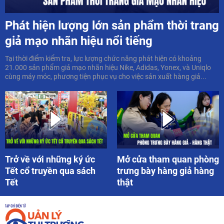
Phát hiện lượng lớn sản phẩm thời trang
giả mạo nhãn hiệu nổi tiếng
Tại thời điểm kiểm tra, lực lượng chức năng phát hiện có khoảng
21.000 sản phẩm giả mạo nhãn hiệu Nike, Adidas, Yonex, và Uniqlo
cùng máy móc, phương tiện phục vụ cho việc sản xuất hàng giả...
Trở về với những ký ức
Mở cửa tham quan phòng
Tết cổ truyền qua sách
trưng bày hàng giả hàng
Tết
thật